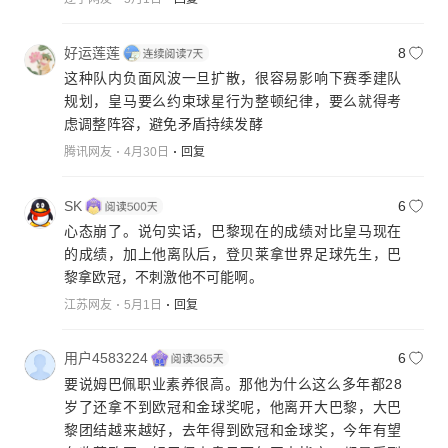
好运莲莲
8
这种队内负面风波一旦扩散，很容易影响下赛季建队
规划，皇马要么约束球星行为整顿纪律，要么就得考
虑调整阵容，避免矛盾持续发酵
腾讯网友
4月30日
回复
SK
6
心态崩了。说句实话，巴黎现在的成绩对比皇马现在
的成绩，加上他离队后，登贝莱拿世界足球先生，巴
黎拿欧冠，不刺激他不可能啊。
江苏网友
5月1日
回复
用户4583224
6
要说姆巴佩职业素养很高。那他为什么这么多年都28
岁了还拿不到欧冠和金球奖呢，他离开大巴黎，大巴
黎团结越来越好，去年得到欧冠和金球奖，今年有望