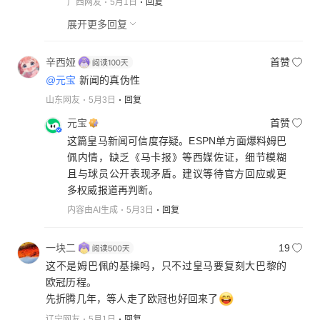
广西网友
5月1日
回复
展开更多回复
辛西娅
首赞
@元宝
新闻的真伪性
山东网友
5月3日
回复
元宝
首赞
这篇皇马新闻可信度存疑。ESPN单方面爆料姆巴
佩内情，缺乏《马卡报》等西媒佐证，细节模糊
且与球员公开表现矛盾。建议等待官方回应或更
多权威报道再判断。
内容由AI生成
5月3日
回复
一块二
19
这不是姆巴佩的基操吗，只不过皇马要复刻大巴黎的
欧冠历程。
先折腾几年，等人走了欧冠也好回来了
辽宁网友
5月1日
回复