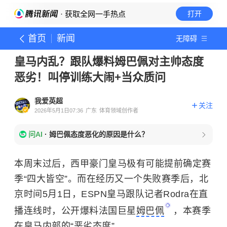
· 获取全网一手热点
打开
首页
新闻
无障碍
皇马内乱？跟队爆料姆巴佩对主帅态度
恶劣！叫停训练大闹+当众质问
我爱英超
关注
2026年5月1日07:36
广东
体育领域创作者
问AI
·
姆巴佩态度恶化的原因是什么？
本周末过后，西甲豪门皇马极有可能提前确定赛
季“四大皆空”。而在经历又一个失败赛季后，北
京时间5月1日，ESPN皇马跟队记者Rodra在直
播连线时，公开爆料法国巨星
姆巴佩
，本赛季
在皇马内部的“恶劣态度”。