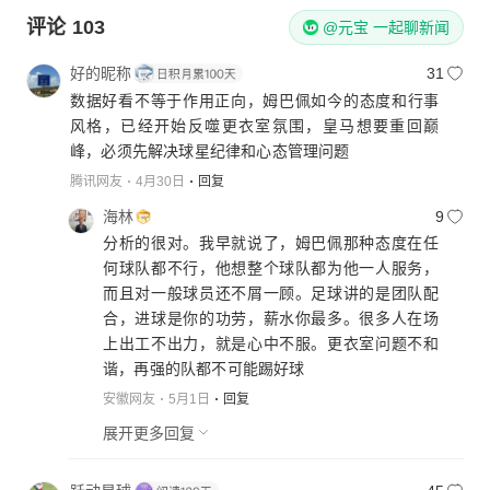
评论
103
@元宝 一起聊新闻
好的昵称
31
数据好看不等于作用正向，姆巴佩如今的态度和行事
风格，已经开始反噬更衣室氛围，皇马想要重回巅
峰，必须先解决球星纪律和心态管理问题
腾讯网友
4月30日
回复
海林
9
分析的很对。我早就说了，姆巴佩那种态度在任
何球队都不行，他想整个球队都为他一人服务，
而且对一般球员还不屑一顾。足球讲的是团队配
合，进球是你的功劳，薪水你最多。很多人在场
上出工不出力，就是心中不服。更衣室问题不和
谐，再强的队都不可能踢好球
安徽网友
5月1日
回复
展开更多回复