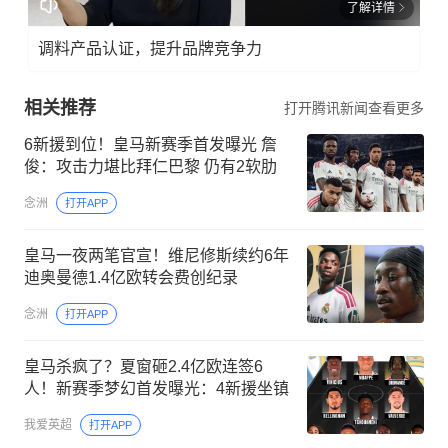
了解详情
调料产品认证，提升品牌竞争力
相关推荐
打开腾讯新闻查看更多
6新援到位！皇马新赛季首发曝光 詹
俊：攻击力堪比拜仁巴黎 仍有2软肋
念洲
打开APP
皇马一夜两笔官宣！维尼修斯续约6年
迪奥曼德1.4亿欧转会费创纪录
念洲
打开APP
皇马杀疯了？夏窗砸2.4亿欧连签6
人！新赛季梦幻首发曝光：4新援坐镇
我爱英超
打开APP