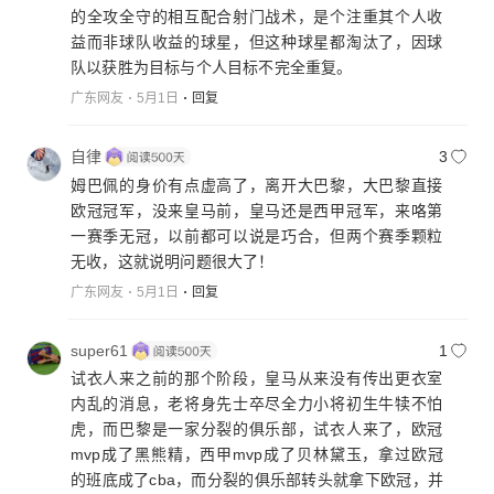
的全攻全守的相互配合射门战术，是个注重其个人收
益而非球队收益的球星，但这种球星都淘汰了，因球
队以获胜为目标与个人目标不完全重复。
广东网友
5月1日
回复
自律
3
姆巴佩的身价有点虚高了，离开大巴黎，大巴黎直接
欧冠冠军，没来皇马前，皇马还是西甲冠军，来咯第
一赛季无冠，以前都可以说是巧合，但两个赛季颗粒
无收，这就说明问题很大了！
广东网友
5月1日
回复
super61
1
试衣人来之前的那个阶段，皇马从来没有传出更衣室
内乱的消息，老将身先士卒尽全力小将初生牛犊不怕
虎，而巴黎是一家分裂的俱乐部，试衣人来了，欧冠
mvp成了黑熊精，西甲mvp成了贝林黛玉，拿过欧冠
的班底成了cba，而分裂的俱乐部转头就拿下欧冠，并