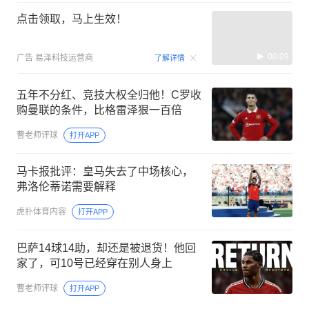
点击领取，马上生效！
00:09
广告
易泽科技运营商
了解详情
五年不分红、竞技大权全归他！C罗收
购曼联的条件，比格雷泽狠一百倍
曹老师评球
打开APP
马卡报批评：皇马失去了中场核心，
弗洛伦蒂诺需要解释
虎扑体育内容
打开APP
巴萨14球14助，却还是被退货！他回
家了，可10号已经穿在别人身上
曹老师评球
打开APP