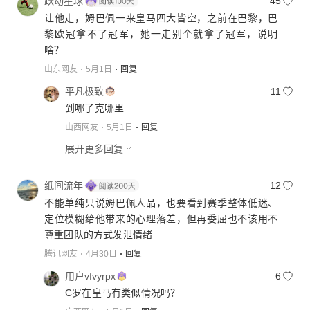
跃动星球
45
让他走，姆巴佩一来皇马四大皆空，之前在巴黎，巴
黎欧冠拿不了冠军，她一走别个就拿了冠军，说明
啥？
山东网友
5月1日
回复
平凡极致
11
到哪了克哪里
山西网友
5月1日
回复
展开更多回复
纸间流年
12
不能单纯只说姆巴佩人品，也要看到赛季整体低迷、
定位模糊给他带来的心理落差，但再委屈也不该用不
尊重团队的方式发泄情绪
腾讯网友
4月30日
回复
用户vfvyrpx
6
C罗在皇马有类似情况吗？