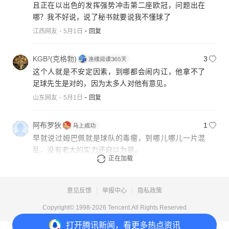
且正在以出色的发挥强势冲击第二座欧冠，问题出在
哪？我不好说，说了秘书就要说我不懂球了
江西网友
5月1日
回复
KGB³(克格勃)
3
这个人就是不安定因素，到哪都会闹内讧，他拿不了
足球先生是对的，因为太多人对他有意见。
山东网友
5月1日
回复
阿布罗狄
1
早就说过姆巴佩就是球队的毒瘤，到哪儿哪儿一片混
乱，没有老大的实力还自以为是。
正在加载
辽宁网友
5月1日
回复
意见反馈
举报中心
隐私政策
Copyright© 1998-
2026
Tencent.All Rights Reserved
打开
腾讯新闻，看更多热点资讯