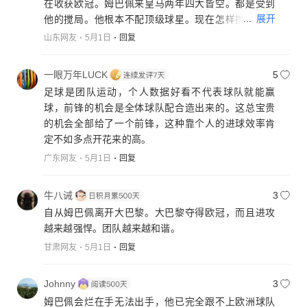
在收获欧冠。姆巴佩来皇马两年四大皆空。都是受到
...
展开
他的搅局。他根本不配顶级球星。现在怎样搅的皇马
内部大家都不开心。内部人员都明白他的进球是靠球
山东网友
5月1日
回复
队无私奉献助工得到的。还有点球数据。真正靠自己
能力没几个进球。他不是个靠实力说话球星。他继续
一眼万年LUCK
5
留在皇马就是个魔咒。
足球是团队运动，个人数据好看不代表球队就能赢
球，前锋的机会是全体球队配合造出来的。这总宝贵
的机会全部给了一个前锋，这种靠个人的进球效率肯
定不如多点开花来的高。
广东网友
5月1日
回复
牛八诫
3
自从姆巴佩离开大巴黎。大巴黎夺得欧冠，而且进攻
越来越强悍。团队越来越和谐。
甘肃网友
5月1日
回复
Johnny
3
姆巴佩会烂在手无法出手，他已完全跟不上欧洲球队