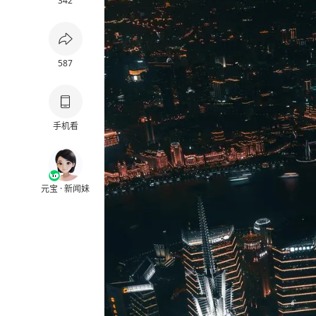
342
587
手机看
元宝 · 新闻妹