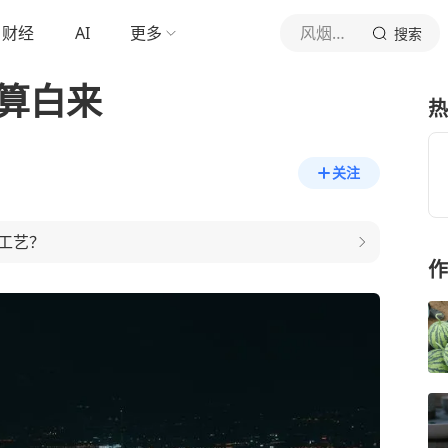
财经
AI
更多
风烟食录
搜索
样算白来
热
关注
工艺？
作