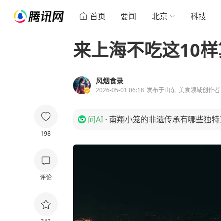
首页
要闻
北京
科技
来上海不吃这10
风烟食录
2026-05-01 06:18
发布于
山东
美食领域创作者
问AI
·
南翔小笼的非遗传承有哪些独特
198
评论