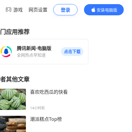
游戏
网页设置
登录
安装电脑版
内容更精彩
门应用推荐
腾讯新闻·电脑版
点击下载
全网热点早知道
者其他文章
喜欢吃西瓜的快看
14小时前
潮派糕点Top榜