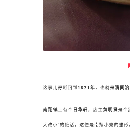
这事儿得掰回到
1871年
，也就是
清同治
南翔镇
上有个
日华轩
，店主
黄明贤
是个
大改小”的绝活，这便是南翔小笼的雏形