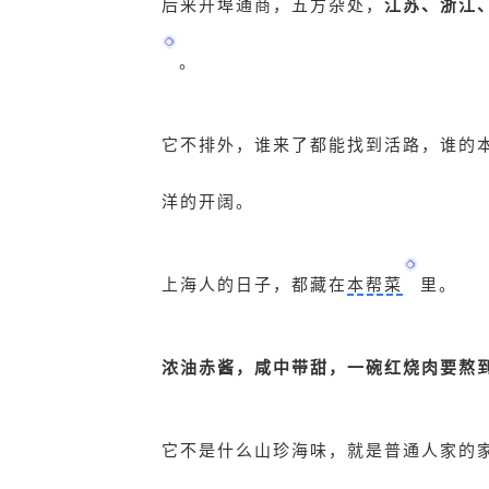
后来开埠通商，五方杂处，
江苏、浙江
。
它不排外，谁来了都能找到活路，谁的
洋的开阔。
上海人的日子，都藏在
本帮菜
里。
浓油赤酱，咸中带甜，一碗红烧肉要熬
它不是什么山珍海味，就是普通人家的