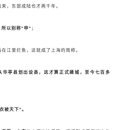
出来，东部成陆也才两千年。
所以别称"申"
；
插在江里拦鱼，这就成了上海的简称。
镇从华亭县划出设县，这才算正式建城，至今七百多
"衣被天下"。