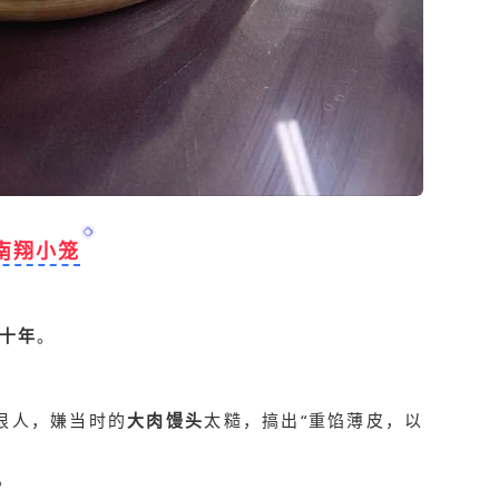
南翔小笼
十年
。
狠人，嫌当时的
大肉馒头
太糙，搞出“重馅薄皮，以
。