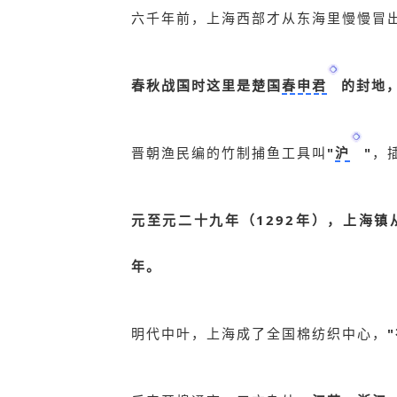
六千年前，上海西部才从东海里慢慢冒
春秋战国时这里是楚国
春申君
的封地，
晋朝渔民编的竹制捕鱼工具叫
"
沪
"
，
元至元二十九年（1292年），上海
年。
明代中叶，上海成了全国棉纺织中心，