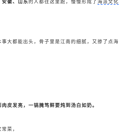
、安徽、山东
的人都往这里跑，慢慢形成了
海派文化
本事大都能出头，骨子里是江南的细腻，又掺了点海
到肉皮发亮，一锅腌笃鲜要炖到汤白如奶。
家常菜，