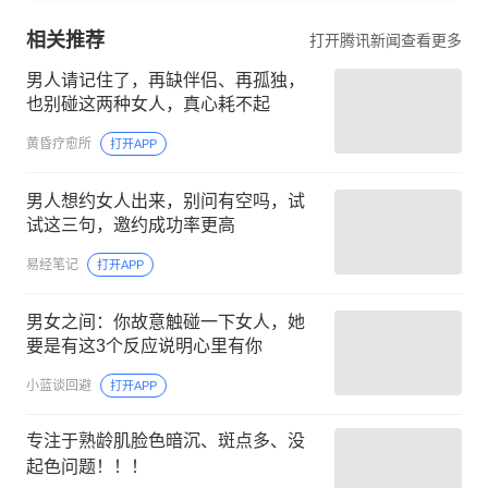
相关推荐
打开腾讯新闻查看更多
男人请记住了，再缺伴侣、再孤独，
也别碰这两种女人，真心耗不起
黄昏疗愈所
打开APP
男人想约女人出来，别问有空吗，试
试这三句，邀约成功率更高
易经笔记
打开APP
男女之间：你故意触碰一下女人，她
要是有这3个反应说明心里有你
小蓝谈回避
打开APP
专注于熟龄肌脸色暗沉、斑点多、没
起色问题！！！