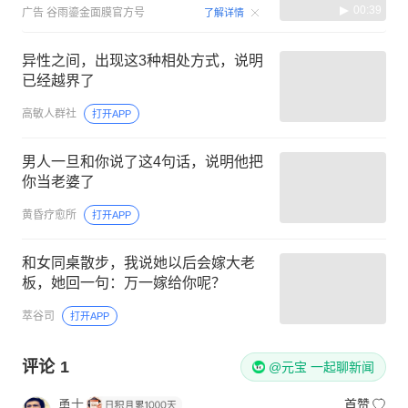
00:39
广告
谷雨鎏金面膜官方号
了解详情
异性之间，出现这3种相处方式，说明
已经越界了
高敏人群社
打开APP
男人一旦和你说了这4句话，说明他把
你当老婆了
黄昏疗愈所
打开APP
和女同桌散步，我说她以后会嫁大老
板，她回一句：万一嫁给你呢？
萃谷司
打开APP
评论
1
@元宝 一起聊新闻
勇士
首赞