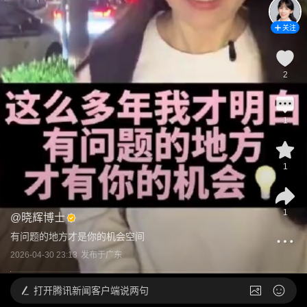
关注
2
1
1
1
@
晓辉博士
有问题的地方才是你的机会空间
2026-04-30 23:13
发布于
广东
打开
腾讯新闻客户端说两句