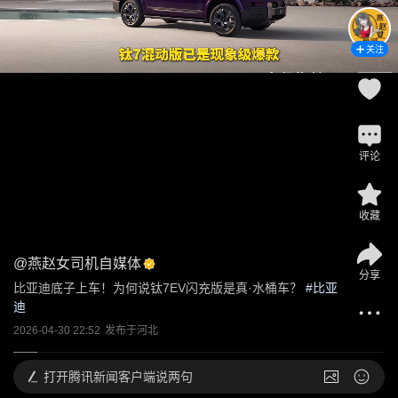
关注
评论
收藏
@
燕赵女司机自媒体
分享
比亚迪底子上车！为何说钛7EV闪充版是真·水桶车？
 #
比亚
迪
2026-04-30 22:52
发布于
河北
打开
腾讯新闻客户端说两句