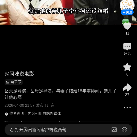
关注
11
评论
@
阿咪说电影
6
AI章节
岳父是导演，岳母是导演，与妻子结婚18年零绯闻，亲儿子
27
让他心痛
2026-04-30 21:57
发布于
广东
作者声明：内容引用自站外媒体
打开
腾讯新闻客户端说两句