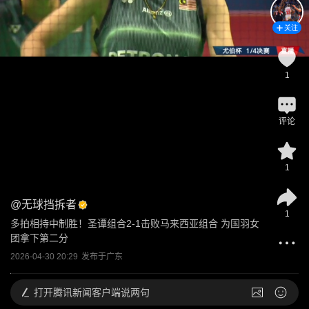
关注
1
评论
1
@
无球挡拆者
1
多拍相持中制胜！圣谭组合2-1击败马来西亚组合 为国羽女
团拿下第二分
2026-04-30 20:29
发布于
广东
打开
腾讯新闻客户端说两句