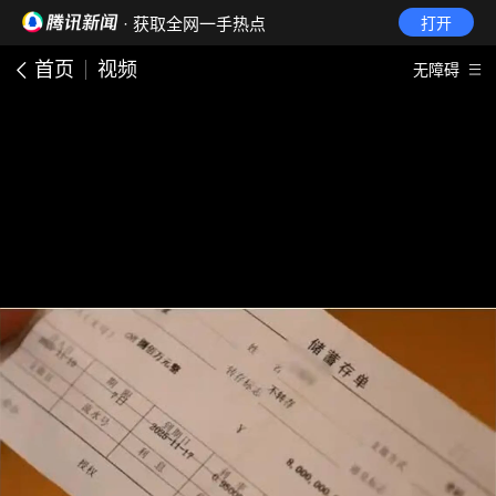
· 获取全网一手热点
打开
首页
视频
无障碍