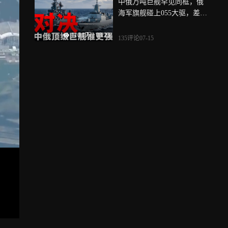
中俄万吨巨舰罕见同框，俄
海军旗舰碰上055大驱，差距
究竟有多大？
110.1万
|
03:23
135评论
07-15