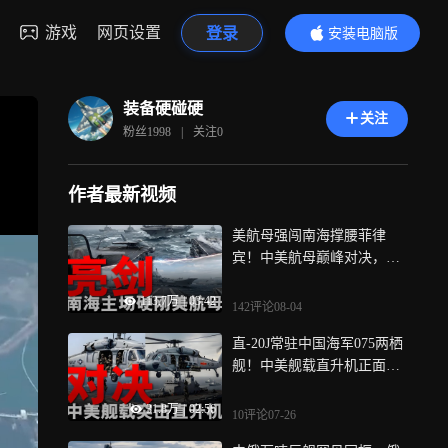
游戏
网页设置
登录
安装电脑版
内容更精彩
装备硬碰硬
关注
粉丝
1998
|
关注
0
作者最新视频
美航母强闯南海撑腰菲律
宾！中美航母巅峰对决，福
建舰如何做到完胜？
113.7万
|
03:42
142评论
08-04
直-20J常驻中国海军075两栖
舰！中美舰载直升机正面对
决究竟谁更强？
31.8万
|
02:56
10评论
07-26