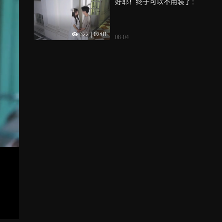
好耶！终于可以不用装了！
322
|
02:01
08-04