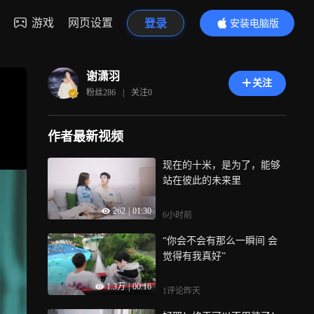
游戏
网页设置
登录
安装电脑版
内容更精彩
谢潇羽
关注
粉丝
286
|
关注
0
作者最新视频
现在的十米，是为了，能够
站在彼此的未来里
262
|
01:30
6小时前
“你会不会有那么一瞬间 会
觉得有我真好”
1.3万
|
00:16
1评论
昨天