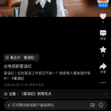
关注
7
评论
1
看正片
蜜语纪
@
电视剧蜜语纪
分享
蜜语纪丨纪封蜜语工作意见不统一？相爱两人爆发激烈争
吵！
 #
蜜语纪
2026-04-30 17:59
发布于
北京
《蜜语纪》剧情亮点
合集
打开
腾讯新闻客户端说两句