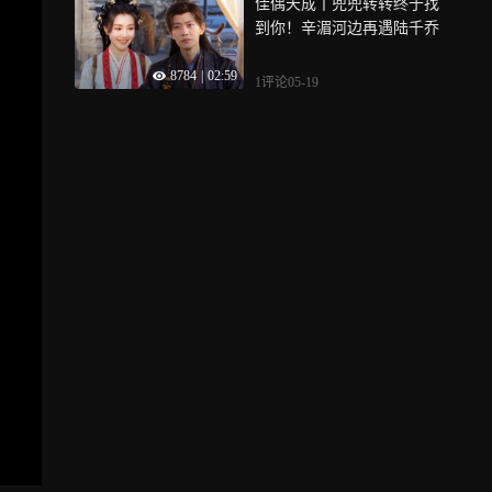
佳偶天成丨兜兜转转终于找
到你！辛湄河边再遇陆千乔
8784
|
02:59
1评论
05-19