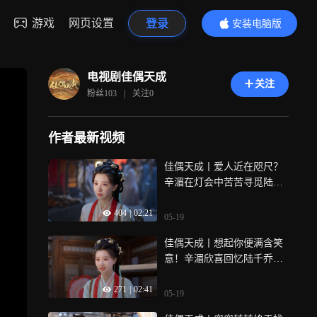
游戏
网页设置
登录
安装电脑版
内容更精彩
电视剧佳偶天成
关注
粉丝
103
|
关注
0
作者最新视频
佳偶天成丨爱人近在咫尺？
辛湄在灯会中苦苦寻觅陆千
乔！
404
|
02:21
05-19
佳偶天成丨想起你便满含笑
意！辛湄欣喜回忆陆千乔一
切
271
|
02:41
05-19