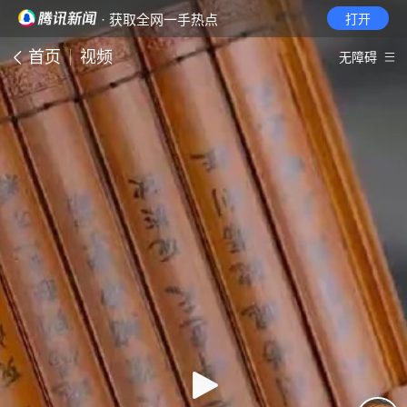
· 获取全网一手热点
打开
首页
视频
无障碍