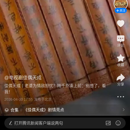
关注
评论
收藏
@
电视剧佳偶天成
分享
佳偶天成丨老婆为情敌担忧？陆千乔凑上前：别想了，看
我！
2026-04-30 17:55
发布于
北京
《佳偶天成》剧情亮点
合集
打开
腾讯新闻客户端说两句