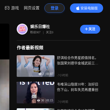
游戏
网页设置
登录
安装电脑版
内容更精彩
娱乐日爆社
关注
粉丝
907
|
关注
0
作者最新视频
舒淇给合作男星颜值排名，
张国荣刘德华金城武前三，
冯德伦吴彦祖落榜
2
|
01:07
-7小时前
韦唯深山隐居10年：治好旧
伤下山，刹车失灵再遭重创
30
|
01:15
-7小时前