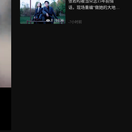
张若昀被当众念15年前情
话，现场重编“做她的大地”
自己先破防
8
|
01:36
-7小时前