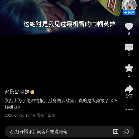
关注
6
1
1
@
影岛阿蛙
分享
女战士为了绝密情报，孤身闯入敌营，真的是太勇敢了《火
线姐妹》
2026-04-30 17:46
发布于
山东
打开
腾讯新闻客户端说两句