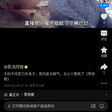
关注
3
评论
收藏
@
影岛阿蛙
2
大妈手持菜刀杀鬼子，真的是太解气，太让人敬佩了《零炮
楼》
2026-04-30 17:34
发布于
山东
零炮楼
看正片
打开
腾讯新闻客户端说两句