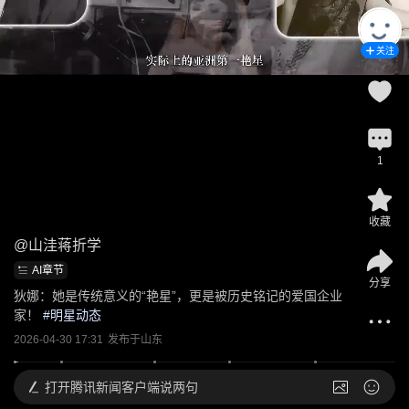
关注
1
收藏
@
山洼蒋折学
AI章节
分享
狄娜：她是传统意义的“艳星”，更是被历史铭记的爱国企业
家！
 #
明星动态
2026-04-30 17:31
发布于
山东
打开
腾讯新闻客户端说两句