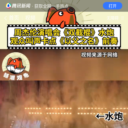
· 获取全网一手热点
打开
首页
视频
无障碍