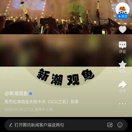
关注
评论
收藏
分享
@
新潮观鱼
周杰伦演唱会水炮卡点《以父之名》前奏
2026-04-30 17:12
发布于
上海
打开
腾讯新闻客户端说两句