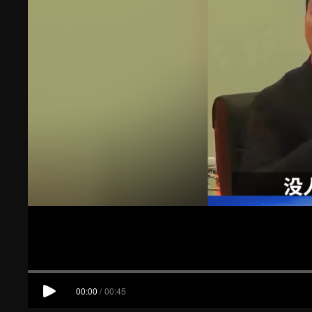
00:00
/
00:45