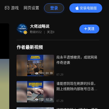
游戏
网页设置
登录
安装电脑版
内容更精彩
大佬战略说
关注
粉丝
9552
|
关注
0
作者最新视频
段永平遗憾撤资，成就网易
传奇逆袭
319
|
01:39
07-29
谁能想到现在刷屏的抖音，
刚上线剔除内部账号日活只
剩 3 个人？
133
|
02:28
07-29