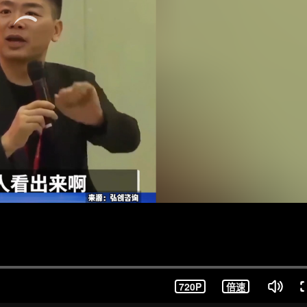
720P
倍速