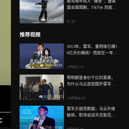
被骂喂年轻人 “猪食”、遭美
国全面围剿，TikTok 到底动
了谁的蛋糕？
425
|
01:58
07-29
推荐视频
2013年，雷军、董明珠引爆1
0亿天价赌局！而就在一年
前，马云和王健林刚立下1亿
7154
|
03:03
赌约...
1评论
07-19
明明都是身价千亿的富豪，
为什么马云逃到国外雷军却
能被人追捧？
5.2万
|
03:22
16评论
06-03
雷军示弱亮数据，马云升维
破局，职场说话天花板范
本！
5716
|
07:01