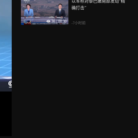
以军称对黎巴嫩南部发动“精
确打击”
36
|
00:30
-7小时前