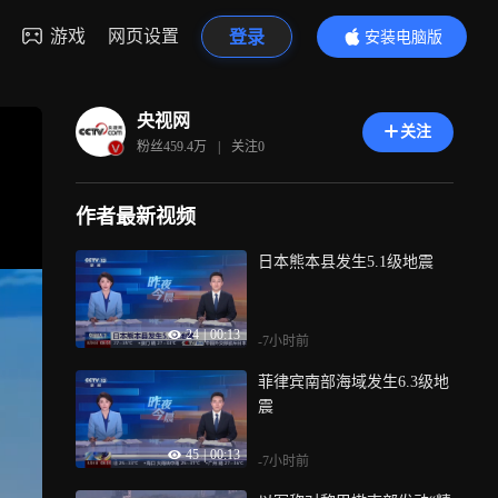
游戏
网页设置
登录
安装电脑版
内容更精彩
央视网
关注
粉丝
459.4万
|
关注
0
作者最新视频
日本熊本县发生5.1级地震
24
|
00:13
-7小时前
菲律宾南部海域发生6.3级地
震
45
|
00:13
-7小时前