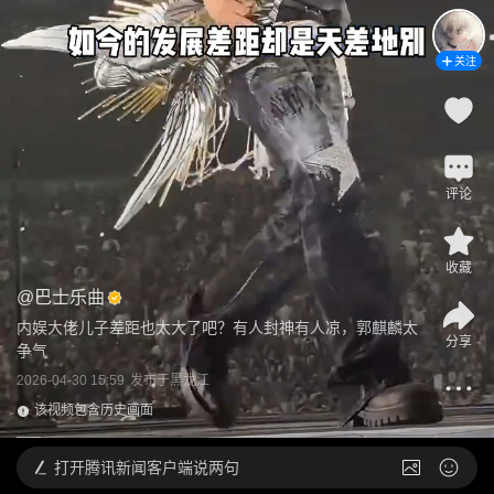
关注
评论
收藏
@
巴士乐曲
内娱大佬儿子差距也太大了吧？有人封神有人凉，郭麒麟太
分享
争气
2026-04-30 15:59
发布于
黑龙江
该视频包含历史画面
打开
腾讯新闻客户端说两句