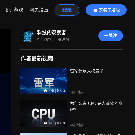
游戏
网页设置
登录
安装电脑版
内容更精彩
科技的观察者
关注
粉丝
9973
|
关注
24
作者最新视频
雷军还是太权威了
276
|
00:55
-4小时前
为什么说 CPU 是人造物的巅
峰？
441
|
00:39
-4小时前