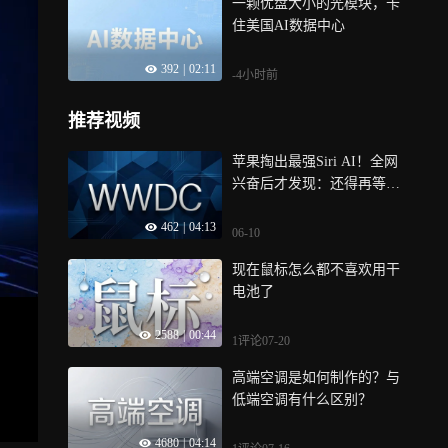
一颗优盘大小的光模块，卡
住美国AI数据中心
392
|
02:11
-4小时前
推荐视频
苹果掏出最强Siri AI！全网
兴奋后才发现：还得再等半
年
462
|
04:13
06-10
现在鼠标怎么都不喜欢用干
电池了
2588
|
00:44
1评论
07-20
高端空调是如何制作的？与
低端空调有什么区别？
4680
|
04:14