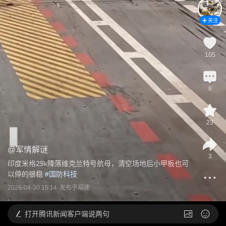
关注
105
8
23
@
军情解谜
3
印度米格29k降落维克兰特号航母，清空场地后小甲板也可
以停的很稳
 #
国防科技
2026-04-30 15:14
发布于
福建
打开
腾讯新闻客户端说两句