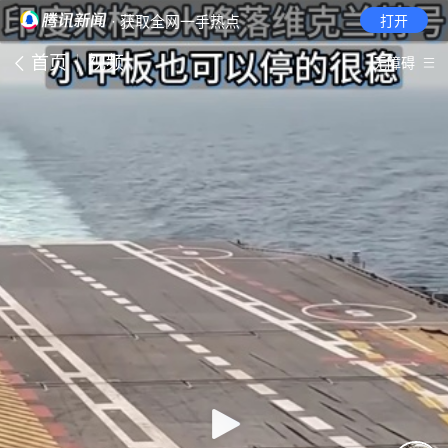
· 获取全网一手热点
打开
首页
视频
无障碍