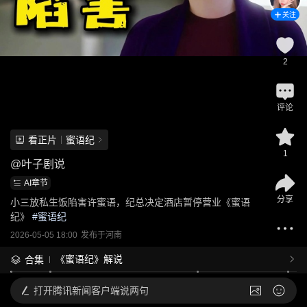
关注
2
评论
看正片
蜜语纪
1
@
叶子剧说
AI章节
分享
小三放私生饭陷害许蜜语，纪总决定酒店暂停营业《蜜语
纪》
 #
蜜语纪
2026-05-05 18:00
发布于
河南
《蜜语纪》解说
合集
打开
腾讯新闻客户端说两句