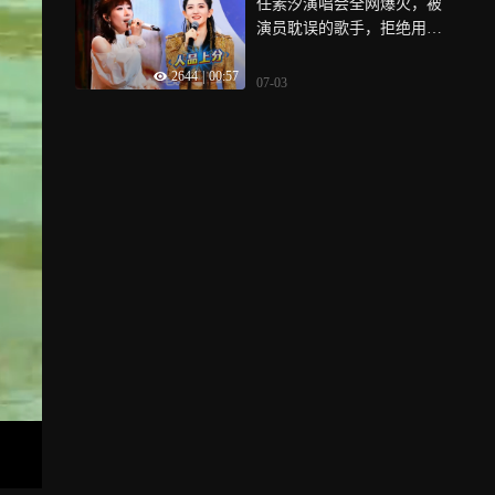
任素汐演唱会全网爆火，被
演员耽误的歌手，拒绝用女
性拉踩获好评
2644
|
00:57
07-03