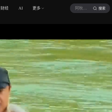
财经
AI
更多
阿秋米呀
搜索