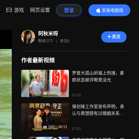
游戏
网页设置
登录
安装电脑版
内容更精彩
阿秋米呀
关注
粉丝
2575
|
关注
0
作者最新视频
罗晋大孤山祈福上热搜，素
颜状态被评眼里没光
2667
|
00:51
07-03
保剑锋工作室发布声明，承
认与黄慧颐有过婚姻关系，
双方正式和解
1602
|
00:53
07-03