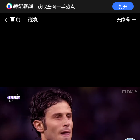
· 获取全网一手热点
打开
首页
视频
无障碍