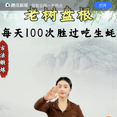
· 获取全网一手热点
打开
首页
视频
无障碍