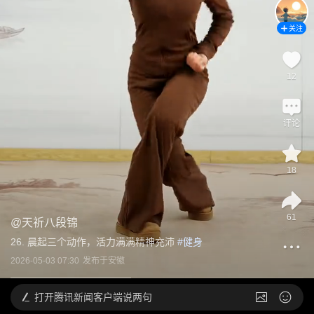
关注
12
评论
18
61
@
天祈八段锦
26. 晨起三个动作，活力满满精神充沛
 #
健身
2026-05-03 07:30
发布于
安徽
打开
腾讯新闻客户端说两句