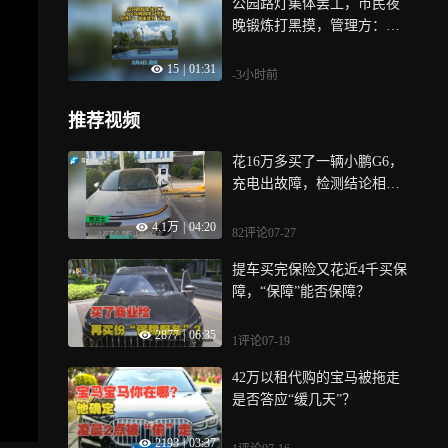
公园路灯集体罢工，市民夜
晚锻炼打黑摸，管理方：暴
雨所致，已恢复
15
|
01:31
-3小时前
推荐视频
花16万多买了一辆小鹏G6，
充电出故障，检测结论相互
“打架”，车主很无助：新车
4.1万
|
04:20
才开了三个多月
82评论
07-27
提车买完保险又花近4千买保
障，“保障”能否保障？
2877
|
06:35
1评论
07-19
42万以租代购的宝马被拖走
是否答应“缓几天”？
2193
|
03:37