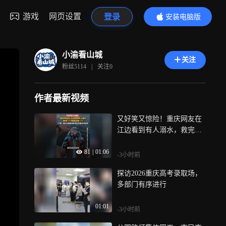
游戏
网页设置
登录
安装电脑版
内容更精彩
小渝看山城
关注
粉丝
5114
|
关注
0
作者最新视频
又好笑又惊险！重庆网友在
江边看到有人溺水，救完一
个发现还有一个
81
|
01:06
-3小时前
探访2026重庆高考录取场，
多部门有序进行
01:01
-3小时前