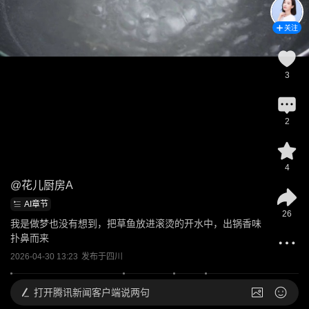
关注
3
2
4
@
花儿厨房A
AI章节
26
我是做梦也没有想到，把草鱼放进滚烫的开水中，出锅香味
扑鼻而来
2026-04-30 13:23
发布于
四川
打开
腾讯新闻客户端说两句