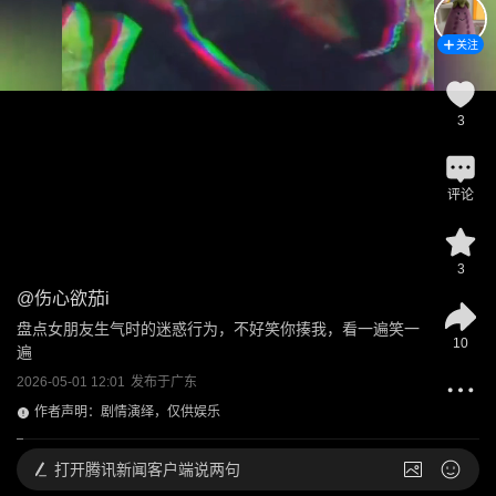
关注
3
评论
3
@
伤心欲茄i
盘点女朋友生气时的迷惑行为，不好笑你揍我，看一遍笑一
10
遍
2026-05-01 12:01
发布于
广东
作者声明：剧情演绎，仅供娱乐
打开
腾讯新闻客户端说两句