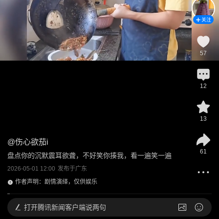
关注
57
12
13
@
伤心欲茄i
61
盘点你的沉默震耳欲聋，不好笑你揍我，看一遍笑一遍
2026-05-01 12:00
发布于
广东
作者声明：剧情演绎，仅供娱乐
打开
腾讯新闻客户端说两句