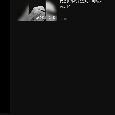
我想把炸鸡变透明，可结果
有点怪
5693
|
01:40
04-18