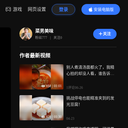
游戏
网页设置
登录
安装电脑版
内容更精彩
菜男美味
关注
粉丝
777
|
关注
0
作者最新视频
别人煮清汤面都火了，我精
心拍的却没人看，谁告诉我
到底是为什么
691
|
01:01
1评论
06-26
挑战停电也能精准夹到的发
光豆腐！
928
|
01:30
04-23