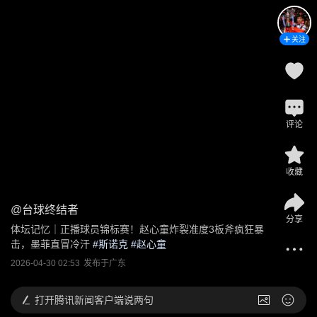
关注
评论
收藏
@
台球终结者
分享
体坛记忆｜正播球员锦标赛！赵心童炸裂准度3板斧疯狂暴
击，墨菲直冒冷汗
 #
斯诺克
 #
赵心童
2026-04-30 02:53
发布于
广东
打开
腾讯新闻客户端说两句