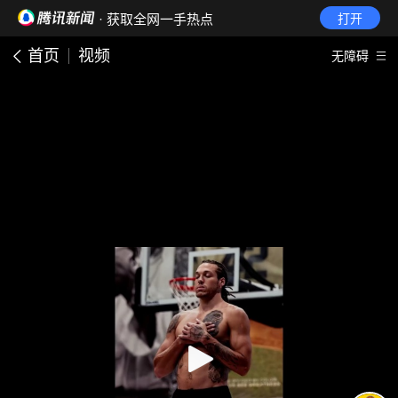
· 获取全网一手热点
打开
首页
视频
无障碍