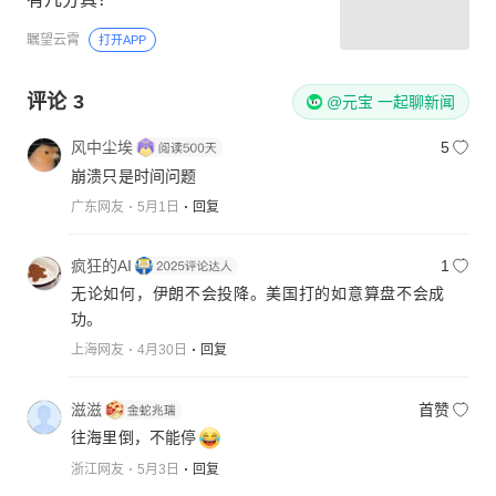
瞩望云霄
打开APP
评论
3
@元宝 一起聊新闻
风中尘埃
5
崩溃只是时间问题
广东网友
5月1日
回复
疯狂的AI
1
无论如何，伊朗不会投降。美国打的如意算盘不会成
功。
上海网友
4月30日
回复
滋滋
首赞
往海里倒，不能停
浙江网友
5月3日
回复