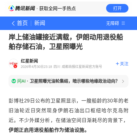
· 获取全网一手热点
打开
首页
新闻
无障碍
岸上储油罐接近满载，伊朗动用退役船
舶存储石油，卫星照曝光
红星新闻
关注
2026年4月30日23:18
四川
成都商报红星新闻官方账号
问AI
·
卫星照曝光油轮集结，暗示哪些地缘政治动向？
彭博社29日公布的卫星照显示，一艘船龄约30年的老
旧油轮近日突然现身伊朗石油出口枢纽哈尔克岛附
近。不少外媒分析，在储油空间日渐耗尽的背景下，
伊朗正启用退役船舶作为储油设施。