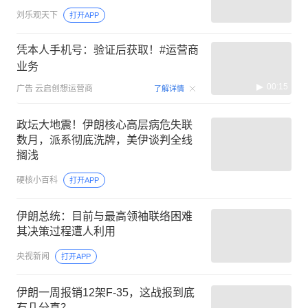
刘乐观天下
打开APP
凭本人手机号：验证后获取！#运营商
业务
00:15
广告
云启创想运营商
了解详情
政坛大地震！伊朗核心高层病危失联
数月，派系彻底洗牌，美伊谈判全线
搁浅
硬核小百科
打开APP
伊朗总统：目前与最高领袖联络困难
其决策过程遭人利用
央视新闻
打开APP
伊朗一周报销12架F-35，这战报到底
有几分真？