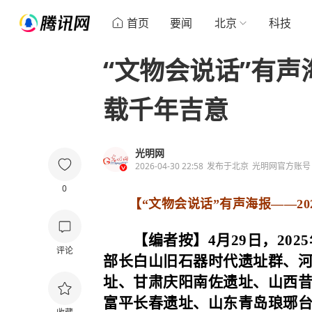
首页
要闻
北京
科技
“文物会说话”有声
载千年吉意
光明网
2026-04-30 22:58
发布于
北京
光明网官方账号
0
【
“文物会说话”有声海报——2
【编者按】4月29日，202
评论
部长白山旧石器时代遗址群、
址、甘肃庆阳南佐遗址、山西
富平长春遗址、山东青岛琅琊