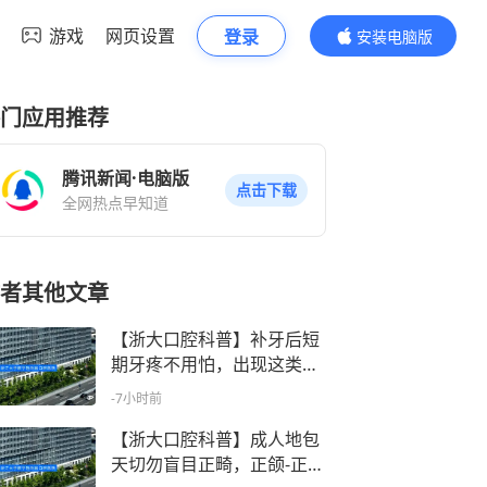
游戏
网页设置
登录
安装电脑版
内容更精彩
门应用推荐
腾讯新闻·电脑版
点击下载
全网热点早知道
者其他文章
【浙大口腔科普】补牙后短
期牙疼不用怕，出现这类痛
感务必尽快复诊
-7小时前
【浙大口腔科普】成人地包
天切勿盲目正畸，正颌‑正畸