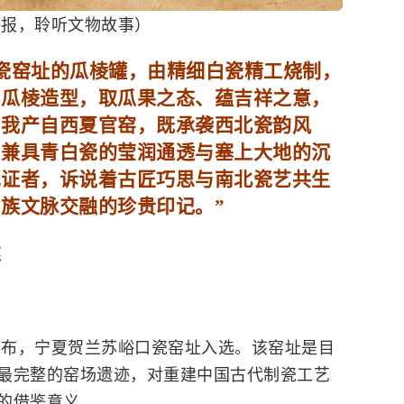
海报，聆听文物故事）
窑址的瓜棱罐，由精细白瓷精工烧制，
向瓜棱造型，取瓜果之态、蕴吉祥之意，
。我产自西夏官窑，既承袭西北瓷韵风
，兼具青白瓷的莹润通透与塞上大地的沉
见证者，诉说着古匠巧思与南北瓷艺共生
族文脉交融的珍贵印记。”
述
布，宁夏贺兰苏峪口瓷窑址入选。该窑址是目
最完整的窑场遗迹，对重建中国古代制瓷工艺
的借鉴意义。