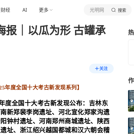
财经
AI
更多
光明网
搜索
海报｜以瓜为形 古罐承
热
关注
作
025年度全国十大考古新发现系列
】
5年度全国十大考古新发现公布：吉林东
河南新郑裴李岗遗址、河北宣化郑家沟遗
昔阳钟村遗址、河南郑州商城遗址、陕西
台遗址、浙江绍兴越国都城和汉六朝会稽