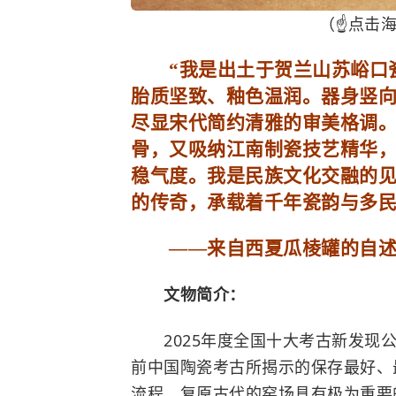
（☝点击
“我是出土于贺兰山苏峪口瓷
胎质坚致、釉色温润。器身竖
尽显宋代简约清雅的审美格调
骨，又吸纳江南制瓷技艺精华
稳气度。我是民族文化交融的
的传奇，承载着千年瓷韵与多民
——来自西夏瓜棱罐的自
文物简介：
2025年度全国十大考古新发现公
前中国陶瓷考古所揭示的保存最好、
流程、复原古代的窑场具有极为重要