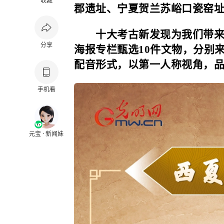
收藏
郡遗址、宁夏贺兰苏峪口瓷窑
十大考古新发现为我们带来哪
分享
海报专栏甄选10件文物，分别
配音形式，以第一人称视角，
手机看
元宝 · 新闻妹