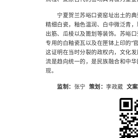
宁夏贺兰苏峪口瓷窑址出土的典型
精细白瓷，釉色温润、白中微泛青，
出筋、瓜棱以及篦划等装饰。苏峪口
专用的白釉瓷瓦以及在匣钵上印的“
这证明在当时分裂的政权内，文化发
流是趋向统一的，是民族融合和中华
现。
监制：
张宁
策划：
李政葳
文案