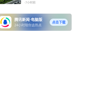
联合治疗才是治本方案
-7小时前
腾讯新闻·电脑版
点击下载
24小时陪你追热点