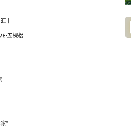
象汇｜
E·五棵松
卖……
家”