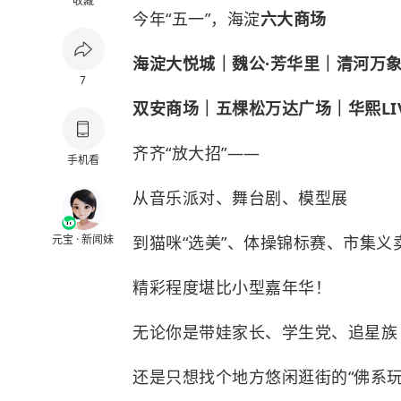
收藏
今年“五一”，海淀
六大商场
海淀大悦城｜魏公·芳华里｜清河万
7
双安商场｜五棵松万达广场｜华熙LIV
齐齐“放大招”——
手机看
从音乐派对、舞台剧、模型展
元宝 · 新闻妹
到猫咪“选美”、体操锦标赛、市集义
精彩程度堪比小型嘉年华！
无论你是带娃家长、学生党、追星族
还是只想找个地方悠闲逛街的“佛系玩