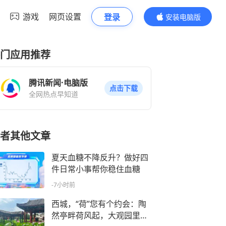
游戏
网页设置
登录
安装电脑版
内容更精彩
门应用推荐
腾讯新闻·电脑版
点击下载
全网热点早知道
者其他文章
夏天血糖不降反升？做好四
件日常小事帮你稳住血糖
-7小时前
西城，“荷”您有个约会：陶
然亭畔荷风起，大观园里觅