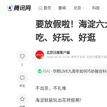
首页
要闻
北京
科技
要放假啦！海淀六
吃、好玩、好逛
北京日报客户端
2026-04-30 22:54
发布于
北京
北京日报客户端
2
问AI
·
华熙LIVE九周年如何巧妙融合
评论
不出京，不扎堆
海淀就能玩出花样假期！