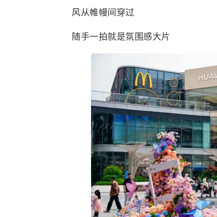
风从帷幔间穿过
随手一拍就是氛围感大片