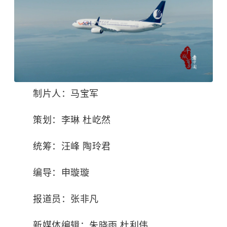
制片人：马宝军
策划：李琳 杜屹然
统筹：
汪峰
陶玲君
编导：申璇璇
报道员：张非凡
新媒体编辑：朱晓雨 杜利伟