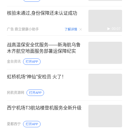
核验未通过,身份保障还未认证成功
00:07
广告
鼎立健康小助手
了解详情
战高温保安全优服务——新海航乌鲁
木齐航空地面服务部暑运保障纪实
金台资讯
打开APP
虹桥机场“神仙”安检员 火了！
民航资源网
打开APP
西宁机场T3航站楼登机服务全新升级
夏都西宁
打开APP