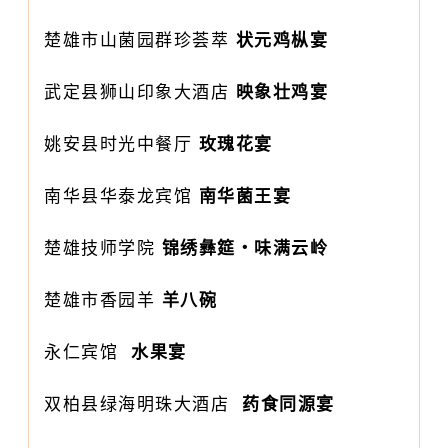
楚雄市山菌园群珍荟萃
状元鸡枞宴
武定县狮山印象大酒店
映象壮鸡宴
姚安县时光中餐厅
玫瑰花宴
南华县华泰龙宾馆
南华菌王宴
楚雄技师学院
锦绣彝筵・味满云岭
楚雄市香园羊
羊八碗
永仁宾馆
水果宴
双柏县绿海明珠大酒店
药食同源宴