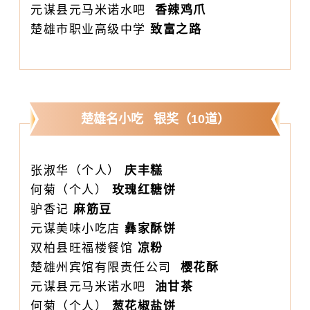
元谋县元马米诺水吧
香辣鸡爪
楚雄市职业高级中学
致富之路
楚雄名小吃 银奖（10道）
张淑华（个人）
庆丰糕
何菊（个人）
玫瑰红糖饼
驴香记
麻筋豆
元谋美味小吃店
彝家酥饼
双柏县旺福楼餐馆
凉粉
楚雄州宾馆有限责任公司
樱花酥
元谋县元马米诺水吧
油甘茶
何菊（个人）
葱花椒盐饼