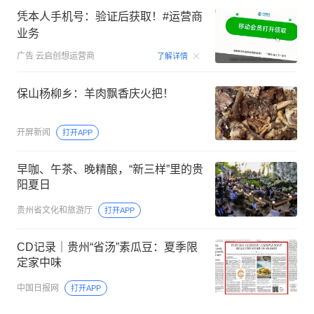
凭本人手机号：验证后获取！#运营商
业务
00:15
广告
云启创想运营商
了解详情
保山杨柳乡：羊肉飘香庆火把！
开屏新闻
打开APP
早咖、午茶、晚精酿，“新三样”里的贵
阳夏日
贵州省文化和旅游厅
打开APP
CD记录｜贵州“省汤”素瓜豆：夏季限
定家中味
中国日报网
打开APP