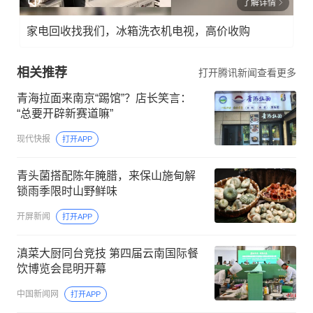
了解详情
家电回收找我们，冰箱洗衣机电视，高价收购
相关推荐
打开腾讯新闻查看更多
青海拉面来南京“踢馆”？店长笑言：
“总要开辟新赛道嘛”
现代快报
打开APP
青头菌搭配陈年腌腊，来保山施甸解
锁雨季限时山野鲜味
开屏新闻
打开APP
滇菜大厨同台竞技 第四届云南国际餐
饮博览会昆明开幕
中国新闻网
打开APP