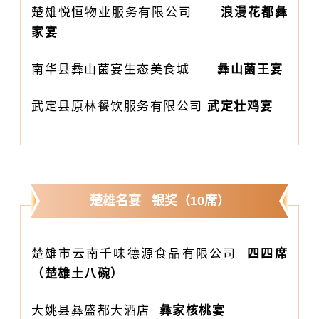
楚雄悦恒物业服务有限公司
浪漫花都彝
家宴
南华县彝山菌宴生态美食城
彝山菌王宴
武定县原林餐饮服务有限公司
武定壮鸡宴
楚雄名宴 银奖（10席）
楚雄市云南千味德源食品有限公司
四四席
（楚雄土八碗）
大姚县彝盛都大酒店
彝家核桃宴