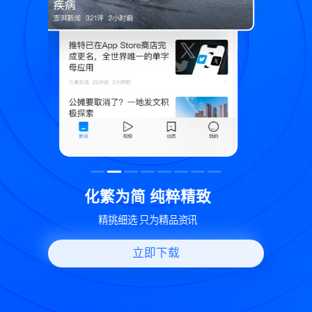
致
世界变化 热问一下
好问题好回答 多元视角看问题
立即下载