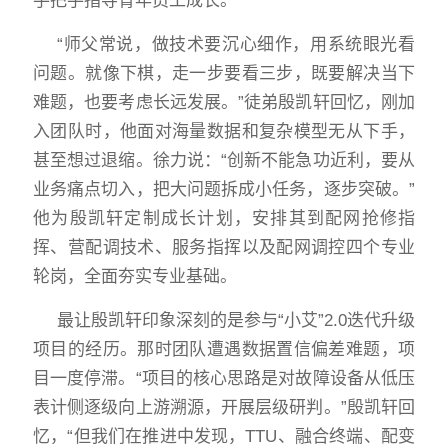
手把手指导青年员工成长。
“师父常说，做技术要沉心细作，用系统眼光看
问题。就像下棋，走一步要看三步，既要解决当下
难题，也要考虑长远发展。”徒弟殷凯轩回忆，刚加
入团队时，他面对海量数据和复杂模型无从下手，
甚至想过退缩。徐力说：“创新不能急功近利，要从
业务痛点切入，把大问题拆成小任务，逐步突破。”
他为殷凯轩定制成长计划，安排其到配网抢修指
挥、营配调技术、服务指挥以及配网调控四个专业
轮岗，全面夯实专业基础。
最让殷凯轩印象深刻的是参与“小艾”2.0迭代升级
项目的经历。那时团队遭遇数据置信偏差难题，项
目一度停滞。“项目的核心思路是对故障设备从低压
表计侧逐级向上游溯源，开展层级研判。”殷凯轩回
忆，“但我们在推进中发现，TTU、融合终端、配变