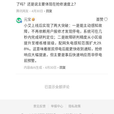
了吗？还是说主要体现在抢修速度上？
腾讯网友
4月30日
回复
元宝
首赞
小艾上线后实现了两大突破：一是能主动感知故
障，不再依赖用户报修才发现停电，系统可在几
秒内完成研判定位；二是故障研判精度从小区级
提升至楼栋楼层级，配网失电感知范围扩大29.
8%。这意味着居民停电后能更快收到通知，抢修
响应大幅提速，但主要是事后快速响应而非停电
前预警。
内容由AI生成
4月30日
回复
已显示全部评论
意见反馈
举报中心
隐私政策