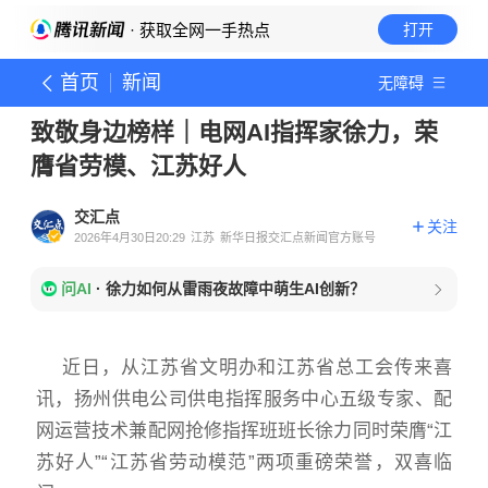
· 获取全网一手热点
打开
首页
新闻
无障碍
致敬身边榜样｜电网AI指挥家徐力，荣
膺省劳模、江苏好人
交汇点
关注
2026年4月30日20:29
江苏
新华日报交汇点新闻官方账号
问AI
·
徐力如何从雷雨夜故障中萌生AI创新？
近日，从江苏省文明办和江苏省总工会传来喜
讯，
扬州供电
公司供电指挥服务中心五级专家、配
网运营技术兼配网抢修指挥
班班长徐力同时荣膺
“江
苏好人”“江苏省劳动模范”两项
重磅荣誉，双喜临