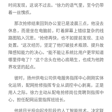
时间发现，这说不过去。”徐力的语气里，至今仍带
着一丝愧疚。
那次抢修结束回到办公室已是凌晨三点，他没去
休息，而是坐在电脑前，盯着屏幕上错综复杂的线
路图陷入沉思。“抢修再快，也不如提前发现、主动
处置。”这次经历，坚定了他打破技术瓶颈、提升故
障感知能力的决心。“能不能让系统比用户更早知道
哪里停电了？”这个念头在他心底萌生，也成为他跨
界攻坚的起点。
彼时，扬州供电公司供电服务指挥中心刚刚实体
化运转，配网抢修指挥专业从调控中心剥离，正是
用人之际。徐力主动从配电抢修岗位竞聘到指挥中
心，担任配网运营指挥班班长。
他将目光投向起步阶段的人工智能技术，决定联