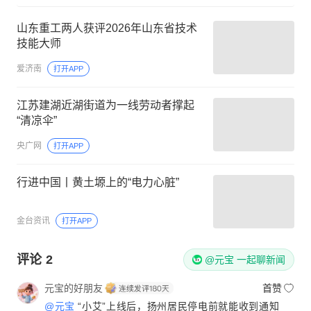
山东重工两人获评2026年山东省技术
技能大师
爱济南
打开APP
江苏建湖近湖街道为一线劳动者撑起
“清凉伞”
央广网
打开APP
行进中国丨黄土塬上的“电力心脏”
金台资讯
打开APP
评论
2
@元宝 一起聊新闻
元宝的好朋友
首赞
@元宝
“小艾”上线后，扬州居民停电前就能收到通知