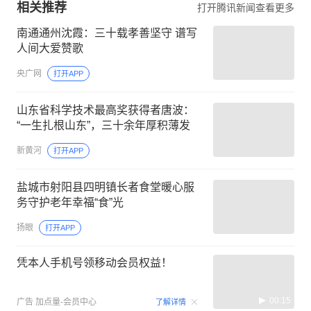
相关推荐
打开腾讯新闻查看更多
南通通州沈霞：三十载孝善坚守 谱写
人间大爱赞歌
央广网
打开APP
山东省科学技术最高奖获得者唐波：
“一生扎根山东”，三十余年厚积薄发
新黄河
打开APP
盐城市射阳县四明镇长者食堂暖心服
务守护老年幸福“食”光
扬眼
打开APP
凭本人手机号领移动会员权益！
00:15
广告
加点量-会员中心
了解详情