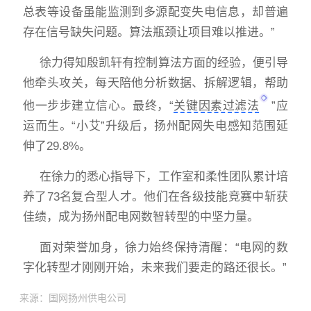
总表等设备虽能监测到多源配变失电信息，却普遍
存在信号缺失问题。算法瓶颈让项目难以推进。”
徐力得知殷凯轩有控制算法方面的经验，便引导
他牵头攻关，每天陪他分析数据、拆解逻辑，帮助
他一步步建立信心。最终，“
关键因素过滤法
”应
运而生。“小艾”升级后，扬州配网失电感知范围延
伸了29.8%。
在徐力的悉心指导下，工作室和柔性团队累计培
养了73名复合型人才。他们在各级技能竞赛中斩获
佳绩，成为扬州配电网数智转型的中坚力量。
面对荣誉加身，徐力始终保持清醒：“电网的数
字化转型才刚刚开始，未来我们要走的路还很长。”
来源：国网扬州供电公司