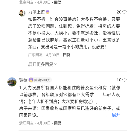
北京网友
4月30日
回复
力爭上遊
26
如果不拆，谁会没事换房？大多数不会换，只要
房子没啥问题，住到死，免得折腾！换房的人要
不是小换大、大换小，要不就是搬迁，没事谁愿
意给自己找麻烦，搬家工程量可不小，重置很多
东西，支出可是一笔不小的费用，没必要！
广东网友
4月30日
回复
展开更多回复
微薇
10
1.大力发展所有国人都能租住的普及型公租房（就像
以前那样。各年龄层对它都有巨大需求——年轻人没
钱；老年人租不到房；大众要租房稳定）。
房子来源：国家收购或国家租赁已造好的新房子，或
...
展开
国家建设。
***
浙江网友
4月30日
回复
此项能带来众多产业的热火朝天！能创造无数的就业