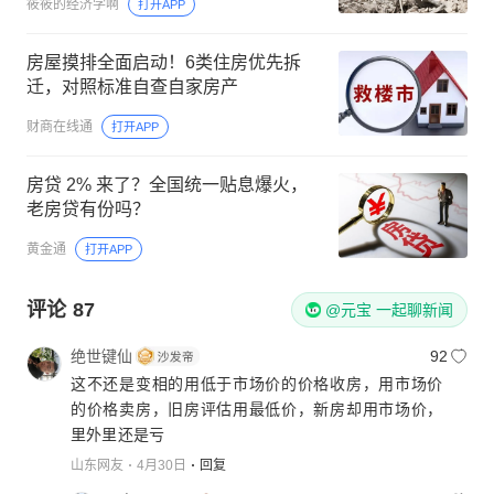
筱筱的经济学啊
打开APP
房屋摸排全面启动！6类住房优先拆
迁，对照标准自查自家房产
财商在线通
打开APP
房贷 2% 来了？全国统一贴息爆火，
老房贷有份吗？
黄金通
打开APP
评论
87
@元宝 一起聊新闻
绝世键仙
92
这不还是变相的用低于市场价的价格收房，用市场价
的价格卖房，旧房评估用最低价，新房却用市场价，
里外里还是亏
山东网友
4月30日
回复