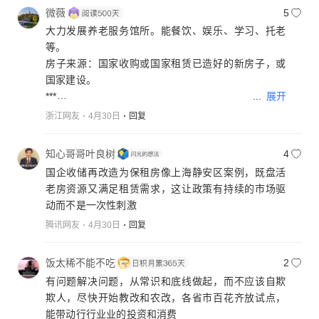
岗位！能逆转中国异常严峻的人口形势（因为工作、
微薇
5
巢）！能带来建设发展的韧性（安顿好年轻人、老年
大力发展养老服务馆所。能餐饮、娱乐、学习、托老
人）！
等。
***
房子来源：国家收购或国家租赁已造好的新房子，或
岗位多了，钱包鼓了，消费等问题将迎刃而解！
国家建设。
...
展开
***
此项能带来众多产业的热火朝天！能创造无数的就业
浙江网友
4月30日
回复
岗位！
***
知心哥哥叶良树
4
岗位多了，钱包鼓了，消费等问题将迎刃而解！
国企收储再改造为保租房像上海静安区案例，既盘活
老房资源又满足租赁需求，这让政策有持续的市场驱
动而不是一次性刺激
腾讯网友
4月30日
回复
饭太稀不能不吃
2
有问题解决问题，从常识和底线做起，而不应该自欺
欺人，尽快开始教改和农改，各省市百花齐放试点，
能带动行行业业的投资和消费