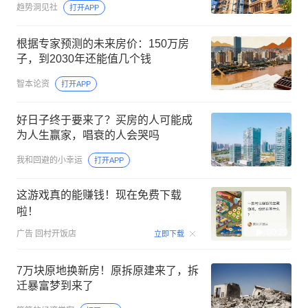
趋势洞见社
打开APP
根据专家预测的未来房价：150万房
子，到2030年还能值几个钱
智本论资
打开APP
好日子终于要来了？买房的人可能成
为人生赢家，唱衰的人会哭吗
我和回避的小幸运
打开APP
这游戏真的能赚钱！现在免费下载
啦！
00:29
广告
回村开饭店
立即下载
7万块原地换新房！原拆原建来了，拆
迁暴富梦到来了