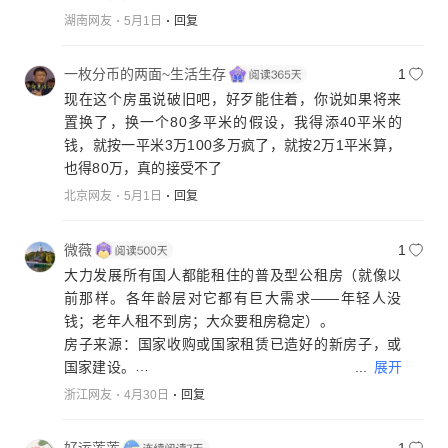
湖南网友
5月1日
回复
一枚分币的两面~生活生存
1
现在这个房虽说破旧吧，好歹能住着，你说如果将来
置换了，换一个80多平米的假设，我得添40平米的
钱，就按一平米3万100多万疯了，就按2万1平米算，
也得80万，真的接受不了
北京网友
5月1日
回复
微薇
1
大力发展所有国人都能租住的普及型公租房（就像以
前那样。各年龄层对它都有巨大需求——年轻人没
钱；老年人租不到房；大众要租房稳定）。
房子来源：国家收购或国家租赁已造好的新房子，或
...
展开
国家建设。
***
浙江网友
4月30日
回复
此项能带来众多产业的热火朝天！能创造无数的就业
岗位！能逆转中国异常严峻的人口形势（因为工作、