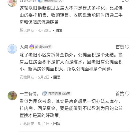
好运莲莲
1
巢）！能带来建设发展的韧性（安顿好年轻人、老年
这轮以旧换新跟过去最大不同是模式多样化，比如佛
人）！
山的委托销售、收购转售、收购盘活能同时疏通二手
***
房和保障房流通链条
岗位多了，钱包鼓了，消费等问题将迎刃而解！
腾讯网友
4月30日
回复
大海
首赞
除了老旧小区房拆补金额外，公摊面积是个死结。换
房后住房面积不是扩大而是缩水，因老旧房公摊面积
小，新高房公摊面积大，所以公摊面积是个问题。
安徽网友
5月2日
回复
一生有情。
首赞
看似为民众考虑，其实是房企想尽一切办法去库存，
拉内需，回笼资金，要是能做到不以盈利为目的公益
置换才是真的好政策。
江苏网友
5月1日
回复