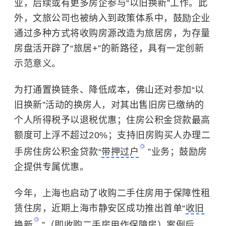
业，后续或有更多房企参与“以旧换新”工作。此
外，文旅公司也被纳入到政策体系中，鼓励企业
通过多种方式将收购房源改造为旅居房，为存量
房盘活开辟了“旅居+”的新路径，具有一定创新
示范意义。
为打通置换链条、降低成本，佛山还对参加“以
旧换新”活动的换房人，对其出售旧房已缴纳的
个人所得税予以退税优惠；住房公积金贷款最高
额度可上浮不超过20%；支持旧房购买人办理二
手房住房公积金贷款“
带押过户
”业务；鼓励房
企提供专属优惠。
今年，上海也启动了收购二手住房用于保障性租
赁住房，近期上海市静安区成功推出首单“
收旧
换新
”（即收购二手房用作保障房）案例后，