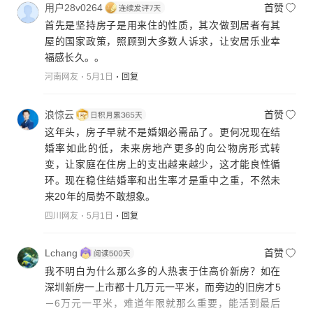
用户28v0264
首赞
首先是坚持房子是用来住的性质，其次做到居者有其
屋的国家政策，照顾到大多数人诉求，让安居乐业幸
福感长久。。
河南网友
5月1日
回复
浪惊云
首赞
这年头，房子早就不是婚姻必需品了。更何况现在结
婚率如此的低，未来房地产更多的向公物房形式转
变，让家庭在住房上的支出越来越少，这才能良性循
环。现在稳住结婚率和出生率才是重中之重，不然未
来20年的局势不敢想象。
四川网友
5月1日
回复
Lchang
首赞
我不明白为什么那么多的人热衷于住高价新房？如在
深圳新房一上市都十几万元一平米，而旁边的旧房才5
－6万元一平米，难道年限就那么重要，能活到最后