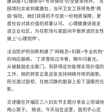
康讲座+心理疏导+专项保险”的全链条闭环。 当
困境妇女收到健康包，当环卫女工获得免费“两
癌”保险，她们获得的不仅是一份物质保障，更
是社会对其价值的郑重认可。 心理健康讲座走
进企业社区，为在职场与家庭间平衡奔波的女性
披上“心理铠甲”。
法治防护则创新构建了“网格员+妇联+专业机构”
的响应脉络。 丁泽雪抚过书脊，眼中闪着光。
从被鼓励走出家门，到获得这份能够实现价值的
工作，她的转变正是这张支持网络作用的缩影。
阳光透过窗棂，在她沉静的面容上投下温暖的光
影。
文述娥在开福区三八妇女节主题分享会上坦诚地
掏心窝子。 她说，今天站在这里，我的手心还