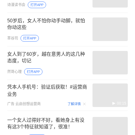
诗漫读书会
打开APP
50岁后，女人不怕你动手动脚，就怕
你动这些
萃谷司
打开APP
女人到了60岁，越在意男人的这几种
态度，切记
然哥心理
打开APP
凭本人手机号：验证后获取！#运营商
业务
00:15
广告
云启创想运营商
了解详情
一个女人过得好不好，看她身上有没
有这3个特征就知道了，很准！