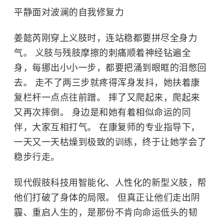
平静面对波澜的自我修复力
姜懿芮刚穿上义肢时，连站稳都要拼尽全身力
气。 义肢与残肢摩擦的刺痛顺着神经钻遍全
身，每挪出小小一步，都要把涌到眼眶的泪憋回
去。 走不了两三步就疼得浑身发抖，她扶着康
复栏杆一点点往前蹭。 摔了又爬起来，爬起来
又再次摔倒。 身边是和她有着相似命运的同
伴，大家互相打气。 在康复师的专业指导下，
一天又一天枯燥到极致的训练，终于让她学会了
稳步行走。
现代假肢科技用智能化、人性化的新型义肢，帮
他们打破了身体的局限。 但真正让他们走出阴
霾、重启人生的，是那份不肯向命运低头的韧