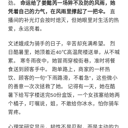
劲。
命运给了姜懿芮一场猝不及防的风雨，她
凭着自己的力气，在风雨里撑起了一把伞。
直
播间的补光灯会按时熄灭，但她眼里对生活的热
爱，永远亮着。
文述娥成为骑手的日子，辛苦却充满希望。 烈
日酷暑里，她顶着近40℃高温爬楼送单，从不喊
累。 寒冬雨夜中，她冒雨穿梭街巷，准时将餐
食送到顾客手中。 跑单路上，商家的一杯热
饮、顾客的一句“下雨路滑，不着急”，这些微小
的善意一次次拯救了她。 记得有一天，她在酷
暑下给写字楼送完50份盒饭，一个女孩塞给她两
个橘子，叮嘱说，姐，不敢给你冰水，怕你骑车
胃疼。
心理学研究显示，韧性不是忍耐，而是主动的力