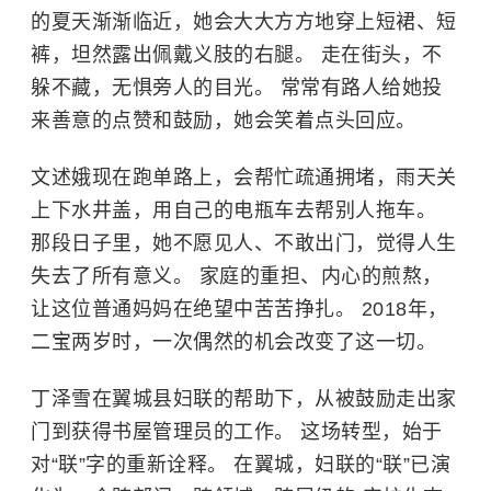
的夏天渐渐临近，她会大大方方地穿上短裙、短
裤，坦然露出佩戴义肢的右腿。 走在街头，不
躲不藏，无惧旁人的目光。 常常有路人给她投
来善意的点赞和鼓励，她会笑着点头回应。
文述娥现在跑单路上，会帮忙疏通拥堵，雨天关
上下水井盖，用自己的电瓶车去帮别人拖车。
那段日子里，她不愿见人、不敢出门，觉得人生
失去了所有意义。 家庭的重担、内心的煎熬，
让这位普通妈妈在绝望中苦苦挣扎。 2018年，
二宝两岁时，一次偶然的机会改变了这一切。
丁泽雪在翼城县妇联的帮助下，从被鼓励走出家
门到获得书屋管理员的工作。 这场转型，始于
对“联”字的重新诠释。 在翼城，妇联的“联”已演