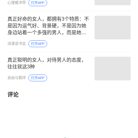
心理缓冲带
打开APP
真正好命的女人，都拥有3个特质：不
是因为运气好、背景硬，不是因为她
身边站着一个多强的男人，而是她自
己先站稳了人生的位置
诗漫读书会
打开APP
真正聪明的女人，对待男人的态度，
往往就这3种
自由与羁绊
打开APP
评论