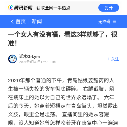
· 获取全网一手热点
打开
首页
新闻
无障碍
一个女人有没有福，看这3样就够了，很
准！
迁木GrLym
关注
2026年4月30日17:42
山东
2020年那个普通的下午，青岛姑娘姜懿芮的人
生被一辆失控的货车彻底碾碎。 右腿截肢，躺
在病床上的她以为自己的世界永远塌了。 六年
后的今天，她穿着短裙走在青岛街头，坦然露出
义肢，眼里全是坦荡。 直播间里的她从容耀
眼，没人知道她曾怎样咬着牙在康复中心一遍遍