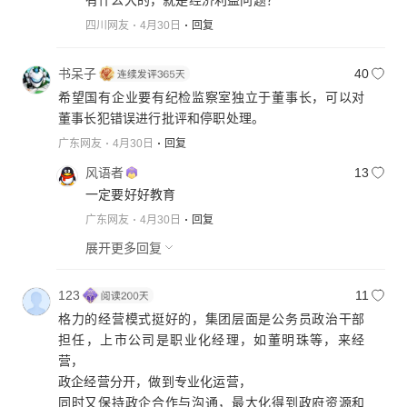
四川网友
4月30日
回复
书呆子
40
希望国有企业要有纪检监察室独立于董事长，可以对
董事长犯错误进行批评和停职处理。
广东网友
4月30日
回复
风语者
13
一定要好好教育
广东网友
4月30日
回复
展开更多回复
123
11
格力的经营模式挺好的，集团层面是公务员政治干部
担任，上市公司是职业化经理，如董明珠等，来经
营，
政企经营分开，做到专业化运营，
同时又保持政企合作与沟通，最大化得到政府资源和