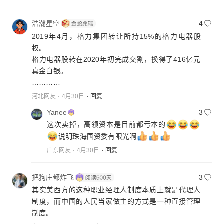
浩瀚星空
4
2019年4月，格力集团转让所持15%的格力电器股
权。
格力电器股转在2020年初完成交割，换得了416亿元
真金白银。
…………
河北网友
4月30日
回复
Yanee
3
这次卖掉，高领资本是目前都亏本的
说明珠海国资委有眼光啊
广东网友
4月30日
回复
把狗庄都炸飞
3
其实美西方的这种职业经理人制度本质上就是代理人
制度，而中国的人民当家做主的方式是一种直接管理
制度。