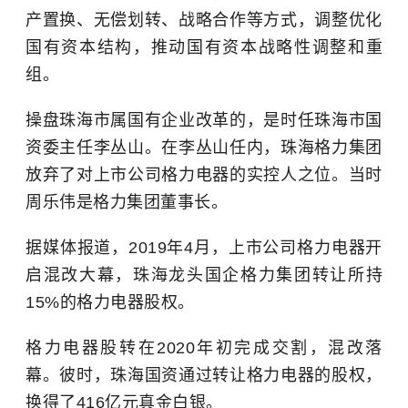
产置换、无偿划转、战略合作等方式，调整优化
国有资本结构，推动国有资本战略性调整和重
组。
操盘珠海市属国有企业改革的，是时任珠海市国
资委主任李丛山。在李丛山任内，珠海格力集团
放弃了对上市公司格力电器的实控人之位。当时
周乐伟是格力集团董事长。
据媒体报道，2019年4月，上市公司格力电器开
启混改大幕，珠海龙头国企格力集团转让所持
15%的格力电器股权。
格力电器股转在2020年初完成交割，混改落
幕。彼时，珠海国资通过转让格力电器的股权，
换得了416亿元真金白银。