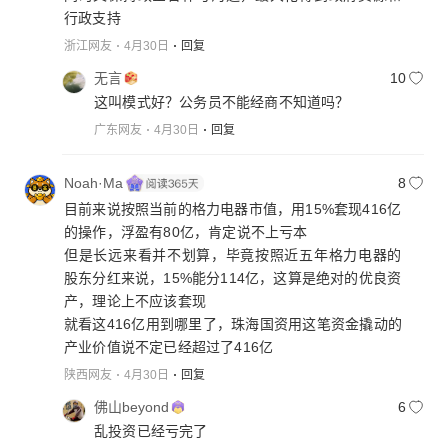
行政支持
浙江网友
4月30日
回复
无言
10
这叫模式好？公务员不能经商不知道吗？
广东网友
4月30日
回复
Noah·Ma
8
目前来说按照当前的格力电器市值，用15%套现416亿
的操作，浮盈有80亿，肯定说不上亏本
但是长远来看并不划算，毕竟按照近五年格力电器的
股东分红来说，15%能分114亿，这算是绝对的优良资
产，理论上不应该套现
就看这416亿用到哪里了，珠海国资用这笔资金撬动的
产业价值说不定已经超过了416亿
陕西网友
4月30日
回复
佛山beyond
6
乱投资已经亏完了