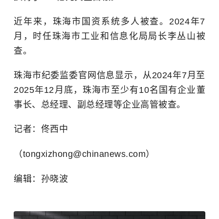
近年来，珠海市国资系统多人被查。2024年7
月，时任珠海市工业和信息化局局长李丛山被
查。
珠海市纪委监委官网信息显示，从2024年7月至
2025年12月底，珠海市至少有10名国有企业董
事长、总经理、副总经理等企业高管被查。
记者：佟西中
（tongxizhong@chinanews.com）
编辑：孙晓波