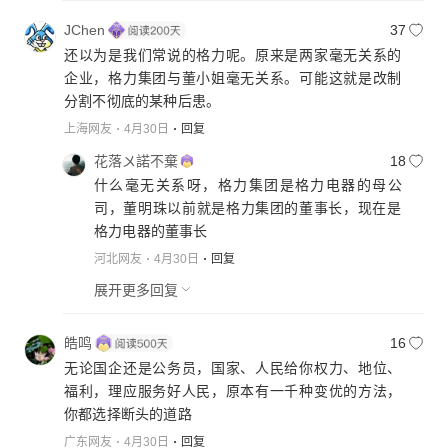
JChen
37
还以为是我们常说的格力呢。原来是两家毫无关系的
企业，格力集团与董小姐毫无关系。可能这就是改制
分割不彻底的某种后患。
上海网友
4月30日
回复
花落〤諾不棄
18
什么毫无关系呀，格力集团是格力电器的母公
司，董明珠以前就是格力集团的董事长，现在是
格力电器的董事长
河北网友
4月30日
回复
展开更多回复
皓鸣
16
无论国企还是公务员，国家、人民给你权力、地位、
福利，理应服务好人民，原本有一千种变优的方法，
你都选择断头的道路
广东网友
4月30日
回复