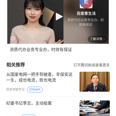
了解详情
资质代办业务专业办，时效有保证
相关推荐
打开腾讯新闻查看更多
从国家电网一把手到被查，辛保安这
一生，成也电流，败也电流
杨老师聊学业
打开APP
纪委书记李志，主动投案