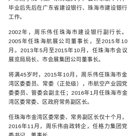
毕业后先后在广东省建设银行、珠海市建设银行
工作。
2002年，周乐伟任珠海市建设银行副行长。
2005年任珠海航展公司董事长，至2015年10
月。2013年5月至2015年10月，任珠海市会议
展览局局长、市会展集团公司董事长。
将满45岁时，2015年10月，周乐伟任珠海市金
湾区委委员、常委（正处级），市航空产业园党
委委员、管委会副主任；2016年1月任珠海市金
湾区委常委、区政府常务副区长。
任珠海市金湾区委常委、常务副区长仅十个月，
2016年11月，周乐伟由政转企，任格力集团党
委书记、董事长。