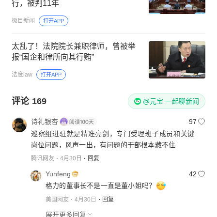
行，被判11年
极目新闻
打开APP
太乱了！法院院长兼职律师，曾被举
报“国企和律所向其行贿”
法度law
打开APP
评论
169
@元宝 一起聊新闻
诗礼银杏
97
巡察组进驻就是精准亮剑，专门受理班子成员和关键
岗位问题，风声一出，有问题的干部根本藏不住
腾讯网友
4月30日
回复
Yunfeng
42
格力的董事长不是一直是董小姐吗？
美国网友
4月30日
回复
展开更多回复