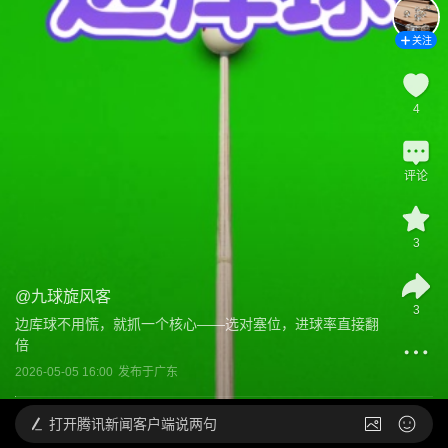
关注
4
评论
3
@
九球旋风客
3
边库球不用慌，就抓一个核心——选对塞位，进球率直接翻
倍
2026-05-05 16:00
发布于
广东
打开
腾讯新闻客户端说两句