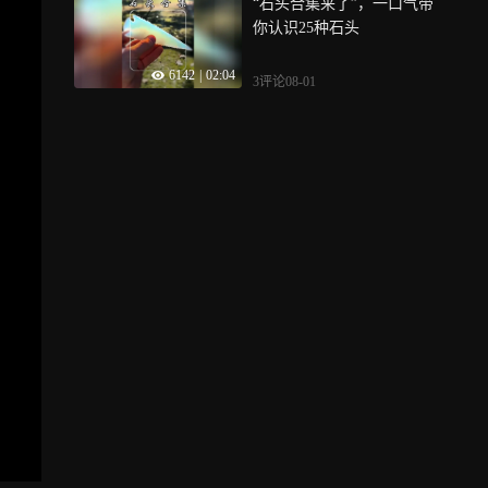
“石头合集来了”，一口气带
你认识25种石头
6142
|
02:04
3评论
08-01