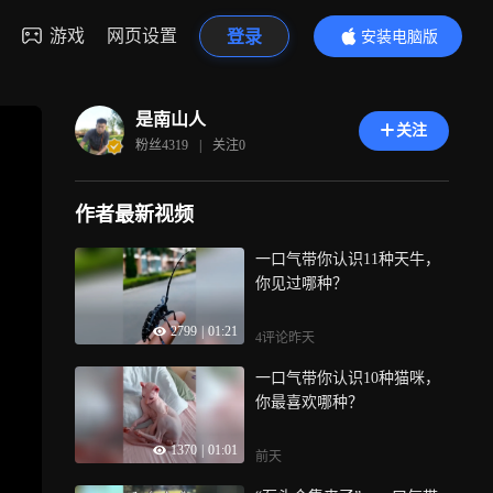
游戏
网页设置
登录
安装电脑版
内容更精彩
是南山人
关注
粉丝
4319
|
关注
0
作者最新视频
一口气带你认识11种天牛，
你见过哪种？
2799
|
01:21
4评论
昨天
一口气带你认识10种猫咪，
你最喜欢哪种？
1370
|
01:01
前天