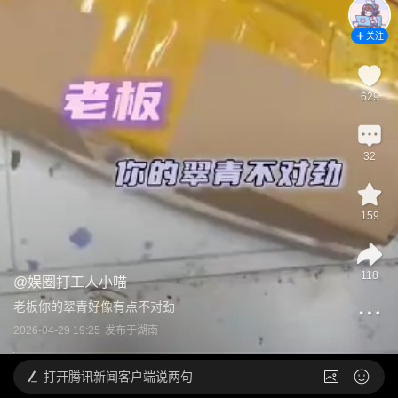
关注
629
32
159
118
@
娱圈打工人小喵
老板你的翠青好像有点不对劲
2026-04-29 19:25
发布于
湖南
打开
腾讯新闻客户端说两句