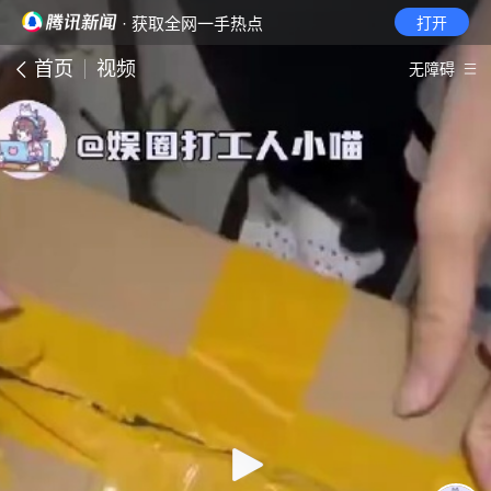
· 获取全网一手热点
打开
首页
视频
无障碍