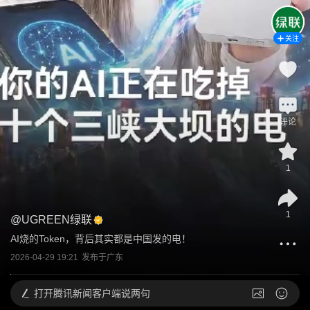
关注
评论
1
1
@
UGREEN绿联
AI烧的Token，背后其实都是中国发的电！
2026-04-29 19:21
发布于
广东
打开
腾讯新闻客户端说两句