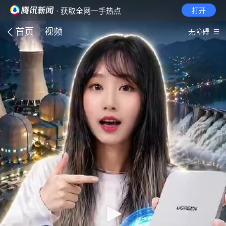
· 获取全网一手热点
打开
首页
视频
无障碍