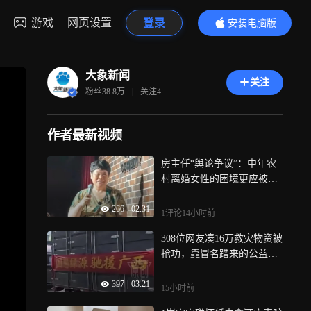
游戏
网页设置
登录
安装电脑版
内容更精彩
大象新闻
关注
粉丝
38.8万
|
关注
4
作者最新视频
房主任“舆论争议”：中年农
村离婚女性的困境更应被看
见丨中听
266
|
02:31
1评论
14小时前
308位网友凑16万救灾物资被
抢功，靠冒名蹭来的公益荣
誉站不住脚
397
|
03:21
15小时前