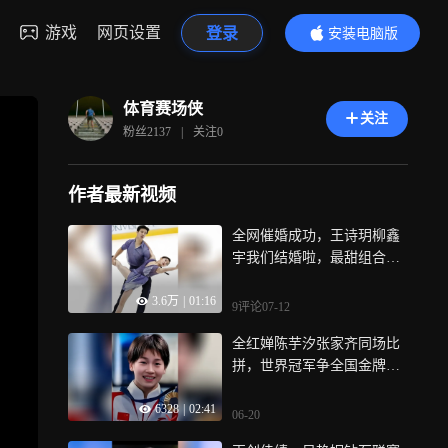
游戏
网页设置
登录
安装电脑版
内容更精彩
体育赛场侠
关注
粉丝
2137
|
关注
0
作者最新视频
全网催婚成功，王诗玥柳鑫
宇我们结婚啦，最甜组合终
于成了
3.6万
|
01:16
9评论
07-12
全红婵陈芋汐张家齐同场比
拼，世界冠军争全国金牌，
每一跳都惊心动魄
6328
|
02:41
06-20