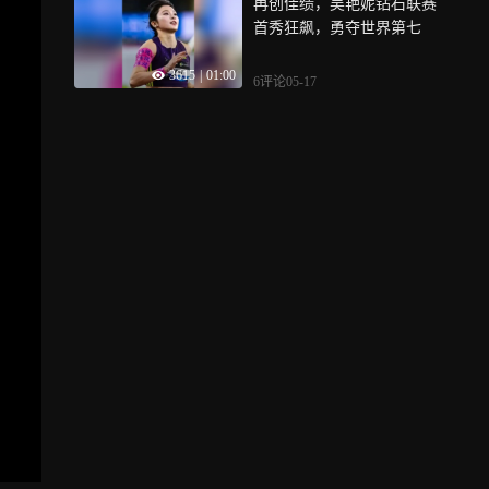
再创佳绩，吴艳妮钻石联赛
首秀狂飙，勇夺世界第七
3615
|
01:00
6评论
05-17